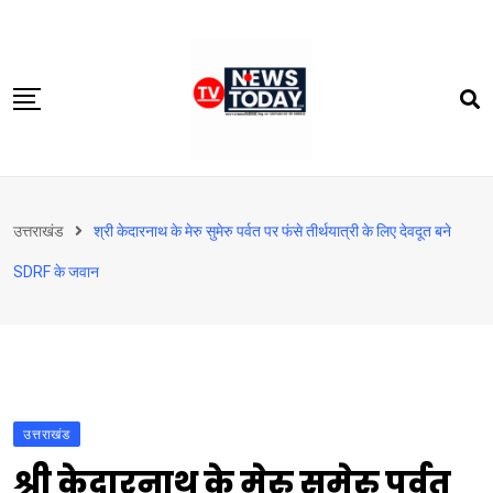
Skip
to
content
होम
उत्तराखंड
श्री केदारनाथ के मेरु सुमेरु पर्वत पर फंसे तीर्थयात्री के लिए देवदूत बने
दिल्‍ली-एनसीआर
SDRF के जवान
उत्तराखंड
देश
खेत-खलिहान
टेक्नोलॉजी
उत्तराखंड
बिजनेस
श्री केदारनाथ के मेरु सुमेरु पर्वत
विदेश