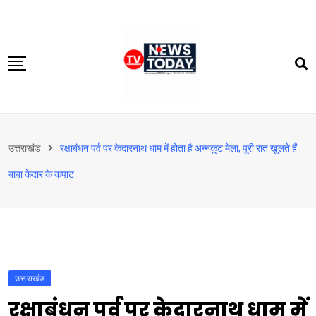
Skip
to
content
होम
उत्तराखंड
रक्षाबंधन पर्व पर केदारनाथ धाम में होता है अन्नकूट मेला, पूरी रात खुलते हैं
दिल्‍ली-एनसीआर
बाबा केदार के कपाट
उत्तराखंड
देश
खेत-खलिहान
टेक्नोलॉजी
उत्तराखंड
बिजनेस
रक्षाबंधन पर्व पर केदारनाथ धाम में
विदेश