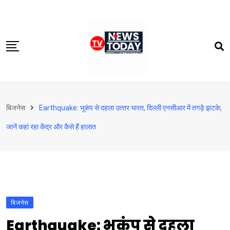
Skip
to
content
होम
बिजनेस
Earthquake: भूकंप से दहला उत्‍तर भारत, दिल्‍ली एनसीआर में तगड़े झटके,
दिल्‍ली-एनसीआर
जानें कहां रहा केंद्र और कैसे हैं हालात
उत्तराखंड
देश
खेत-खलिहान
टेक्नोलॉजी
बिजनेस
बिजनेस
Earthquake: भूकंप से दहला
विदेश