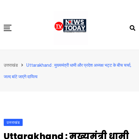
Skip
to
content
होम
उत्तराखंड
Uttarakhand : मुख्यमंत्री धामी और प्रदेश अध्यक्ष भट्ट के बीच चर्चा,
दिल्‍ली-एनसीआर
जल्द बांटे जाएंगे दायित्व
उत्तराखंड
देश
खेत-खलिहान
टेक्नोलॉजी
उत्तराखंड
बिजनेस
Uttarakhand : मुख्यमंत्री धामी
विदेश