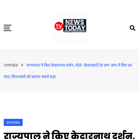
Skip
to
content
होम
उत्तराखंड
राज्यपाल ने किए केदारनाथ दर्शन, बोले- केदारघाटी के कण-कण में शिव का
दिल्‍ली-एनसीआर
वास, शिवभक्तों को बताया सबसे बड़ा
उत्तराखंड
देश
खेत-खलिहान
टेक्नोलॉजी
उत्तराखंड
बिजनेस
राज्यपाल ने किए केदारनाथ दर्शन,
विदेश