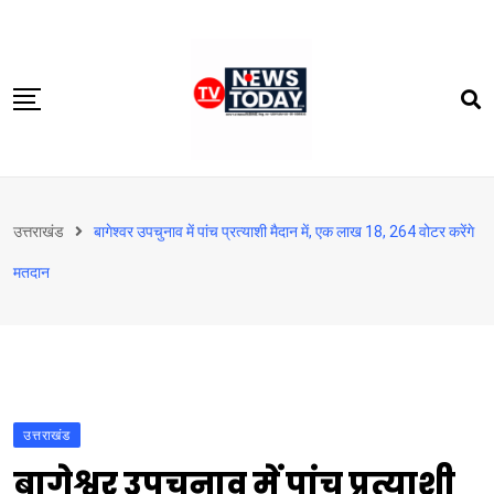
Skip
to
content
होम
उत्तराखंड
बागेश्वर उपचुनाव में पांच प्रत्याशी मैदान में, एक लाख 18, 264 वोटर करेंगे
दिल्‍ली-एनसीआर
मतदान
उत्तराखंड
देश
खेत-खलिहान
टेक्नोलॉजी
उत्तराखंड
बिजनेस
बागेश्वर उपचुनाव में पांच प्रत्याशी
विदेश