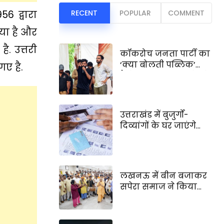
6 द्वारा
RECENT
POPULAR
COMMENT
 गया है और
ै. उत्तरी
कॉकरोच जनता पार्टी का
‘क्या बोलती पब्लिक’
 गए है.
कैंपेन, अभिजीत दिपके ने
बताया इसका बड़ा
मकसद
उत्तराखंड में बुजुर्गों-
दिव्यांगों के घर जाएंगे
बीएलओ, नोटिसों का
करेंगे निस्तारण
लखनऊ में बीन बजाकर
सपेरा समाज ने किया
सीएम का स्वागत, योगी
आदित्यनाथ ने किया
घुमंतू समाज को