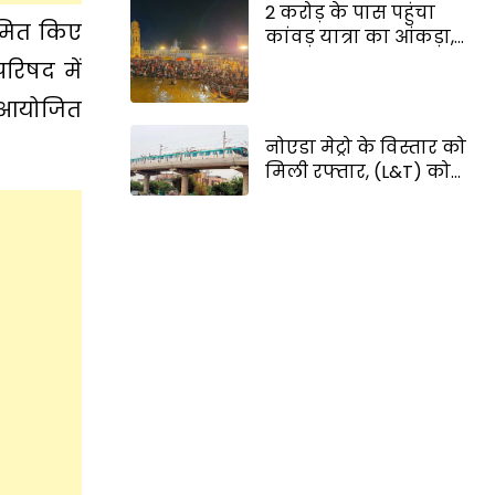
2 करोड़ के पास पहुंचा
सम्मानजनक जीवन देने
ामित किए
कांवड़ यात्रा का आंकड़ा,
का वादा
जीवनदायिनी साबित हो
परिषद में
रही वाटर एम्बुलेंस
ें आयोजित
नोएडा मेट्रो के विस्तार को
मिली रफ्तार, (L&T) को
मिला 2,970 करोड़ रुपये
का निर्माण कार्य;
दिल्ली-ग्रेटर नोएडा की
कनेक्टिविटी होगी और
बेहतर