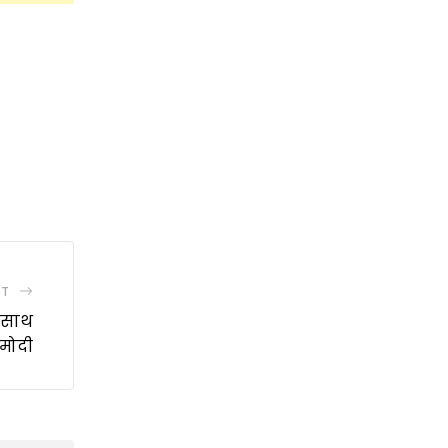
ST
े साथ
 मोदी