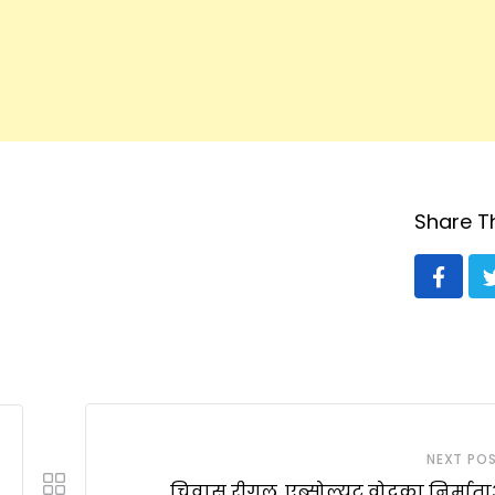
Share Th
NEXT PO
चिवास रीगल, एब्सोल्यूट वोदका निर्माता