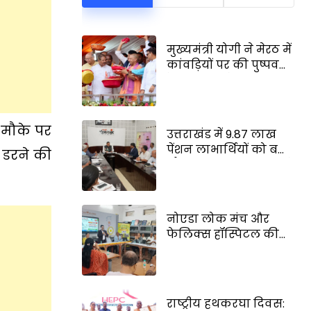
मुख्यमंत्री योगी ने मेरठ में
कांवड़ियों पर की पुष्पवर्षा;
हेलीकॉप्टर से बरसाए
फूल, हाईवे पर उमड़ी
शिवभक्तों की भीड़
 मौके पर
उत्तराखंड में 9.87 लाख
पेंशन लाभार्थियों को बड़ी
ब डरने की
सौगात, मुख्यमंत्री धामी ने
DBT से जारी किए ₹146.32
करोड़
नोएडा लोक मंच और
फेलिक्स हॉस्पिटल की
नई पहल, सिर्फ 30 रू० में
24 घंटे आनलाईन डॉक्टर
परामर्श की सुविधा
राष्ट्रीय हथकरघा दिवस: