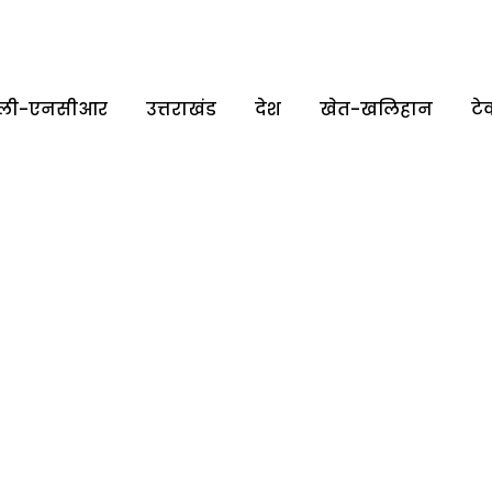
्‍ली-एनसीआर
उत्तराखंड
देश
खेत-खलिहान
टे