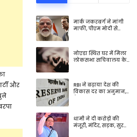
मार्क जकरबर्ग ने मांगी
माफी, पीएम मोदी से
संबंधित वीडियो में हुई थी
गड़बड़ी, डीपफेक कंटेंट से
जुड़ा मामला
नोएडा स्थित घर में मिला
लोकसभा सचिवालय के
निदेशक का शव, मचा
हड़कंप
का
ार्टी और
RBI ने बढ़ाया देश की
विकास दर का अनुमान,
ुने
वैश्विक संकट के बीच
FY27 में 6.7% रहेगी भारत
 बरपा
की जीडीपी ग्रोथ
धामी ने दी करोड़ों की
मंजूरी, मंदिर, सड़क, सुरक्षा
समेत कई विकास