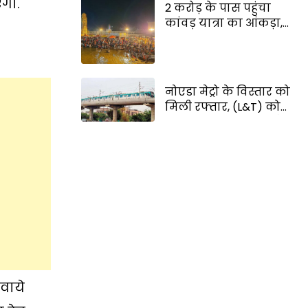
एगा.
2 करोड़ के पास पहुंचा
सम्मानजनक जीवन देने
कांवड़ यात्रा का आंकड़ा,
का वादा
जीवनदायिनी साबित हो
रही वाटर एम्बुलेंस
नोएडा मेट्रो के विस्तार को
मिली रफ्तार, (L&T) को
मिला 2,970 करोड़ रुपये
का निर्माण कार्य;
दिल्ली-ग्रेटर नोएडा की
कनेक्टिविटी होगी और
बेहतर
लवाये