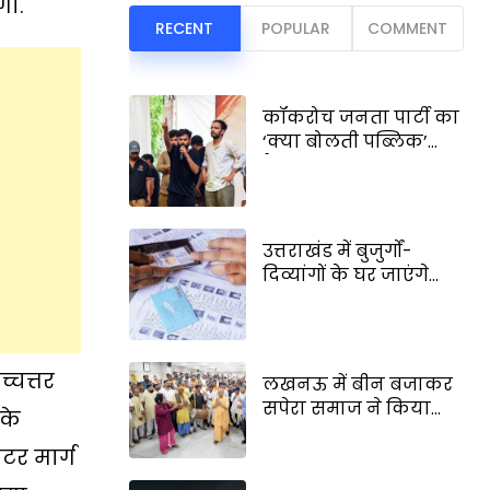
गा.
RECENT
POPULAR
COMMENT
कॉकरोच जनता पार्टी का
‘क्या बोलती पब्लिक’
कैंपेन, अभिजीत दिपके ने
बताया इसका बड़ा
मकसद
उत्तराखंड में बुजुर्गों-
दिव्यांगों के घर जाएंगे
बीएलओ, नोटिसों का
करेंगे निस्तारण
्चत्तर
लखनऊ में बीन बजाकर
सपेरा समाज ने किया
 के
सीएम का स्वागत, योगी
टर मार्ग
आदित्यनाथ ने किया
घुमंतू समाज को