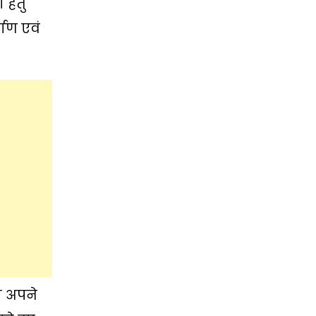
 हेतु
ाण एवं
ो अपने