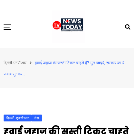
Skip
to
content
होम
दिल्‍ली-एनसीआर
हवाई जहाज की सस्‍ती टिकट चाहते हैं? भूल जाइये, सरकार का ये
दिल्‍ली-एनसीआर
जवाब सुनकर…
उत्तराखंड
देश
खेत-खलिहान
टेक्नोलॉजी
दिल्‍ली-एनसीआर
बिजनेस
देश
हवाई जहाज की सस्‍ती टिकट चाहते
विदेश