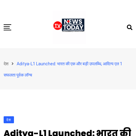
Skip
to
content
होम
देश
Aditya-L1 Launched: भारत की एक और बड़ी उपलब्धि, आदित्य एल 1
दिल्‍ली-एनसीआर
सफलता पूर्वक लॉन्च
उत्तराखंड
देश
खेत-खलिहान
टेक्नोलॉजी
देश
बिजनेस
Aditya-L1 Launched: भारत की
विदेश