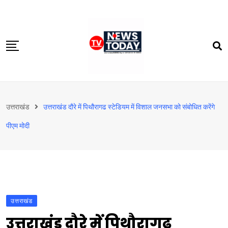
Skip
to
content
होम
उत्तराखंड
उत्तराखंड दौरे में पिथौरागढ स्टेडियम में विशाल जनसभा को संबोधित करेंगे
दिल्‍ली-एनसीआर
पीएम मोदी
उत्तराखंड
देश
खेत-खलिहान
टेक्नोलॉजी
उत्तराखंड
बिजनेस
उत्तराखंड दौरे में पिथौरागढ
विदेश