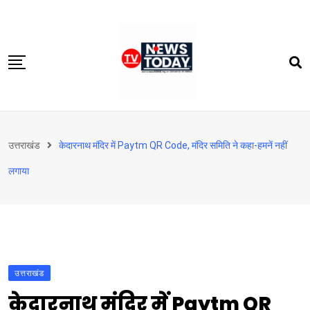
Skip
to
content
होम
उत्तराखंड
केदारनाथ मंदिर में Paytm QR Code, मंदिर समिति ने कहा-हमनें नहीं
दिल्‍ली-एनसीआर
लगाया
उत्तराखंड
देश
खेत-खलिहान
टेक्नोलॉजी
उत्तराखंड
बिजनेस
केदारनाथ मंदिर में Paytm QR
विदेश