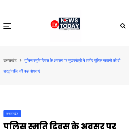
Skip
to
content
होम
उत्तराखंड
पुलिस स्मृति दिवस के अवसर पर मुख्यमंत्री ने शहीद पुलिस जवानों को दी
दिल्‍ली-एनसीआर
श्रद्धांजलि, की कई घोषणाएं
उत्तराखंड
देश
खेत-खलिहान
टेक्नोलॉजी
उत्तराखंड
बिजनेस
पुलिस स्मृति दिवस के अवसर पर
विदेश