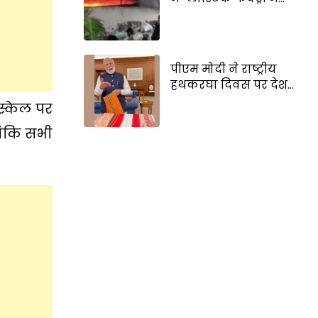
भीषण आग, दमकल
कर्मियों ने एक घंटे में
पाया काबू
पीएम मोदी ने राष्ट्रीय
हथकरघा दिवस पर देश
को बधाई दी, लोगों से
 स्केल पर
हैंडलूम प्रोडक्ट खरीदने
का आग्रह किया
लांकि सभी