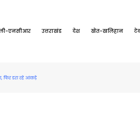
्‍ली-एनसीआर
उत्तराखंड
देश
खेत-खलिहान
टे
, फिर डरा रहे आंकड़े