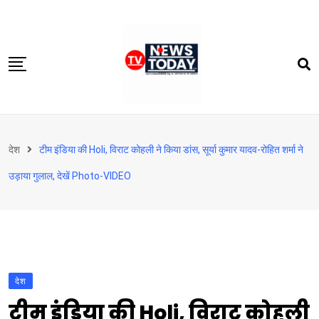
Skip
to
content
होम
देश
टीम इंडिया की Holi, विराट कोहली ने किया डांस, सूर्या कुमार यादव-रोहित शर्मा ने
दिल्‍ली-एनसीआर
उड़ाया गुलाल, देखें Photo-VIDEO
उत्तराखंड
देश
खेत-खलिहान
टेक्नोलॉजी
देश
बिजनेस
टीम इंडिया की Holi, विराट कोहली
विदेश