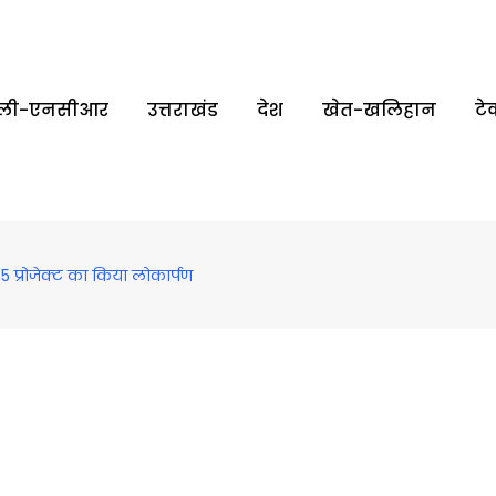
्‍ली-एनसीआर
उत्तराखंड
देश
खेत-खलिहान
टे
के 5 प्रोजेक्ट का किया लोकार्पण