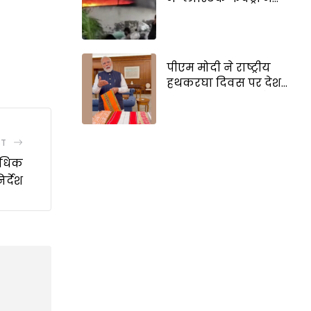
भीषण आग, दमकल
कर्मियों ने एक घंटे में
पाया काबू
पीएम मोदी ने राष्ट्रीय
हथकरघा दिवस पर देश
को बधाई दी, लोगों से
हैंडलूम प्रोडक्ट खरीदने
का आग्रह किया
ST
 अधिक
र्देश