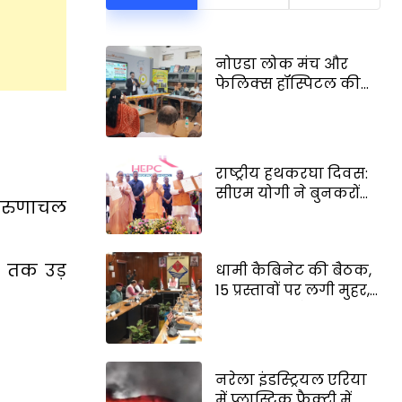
नोएडा लोक मंच और
फेलिक्स हॉस्पिटल की
नई पहल, सिर्फ 30 रू० में
24 घंटे आनलाईन डॉक्टर
परामर्श की सुविधा
राष्ट्रीय हथकरघा दिवस:
सीएम योगी ने बुनकरों
 अरुणाचल
का किया सम्मान, 706
करोड़ की विकास
परियोजनाओं की दी
ट तक उड़
धामी कैबिनेट की बैठक,
सौगात
15 प्रस्तावों पर लगी मुहर,
सामान्य वर्ग के लिए
खुशखबरी, देखें पूरे प्रस्ताव
नरेला इंडस्ट्रियल एरिया
में प्लास्टिक फैक्ट्री में