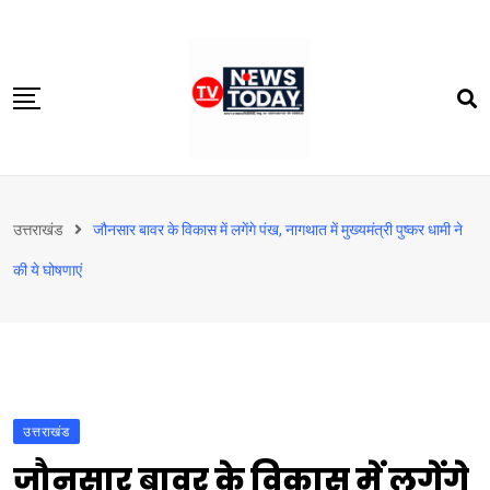
Skip
to
content
होम
उत्तराखंड
जौनसार बावर के विकास में लगेंगे पंख, नागथात में मुख्यमंत्री पुष्कर धामी ने
दिल्‍ली-एनसीआर
की ये घोषणाएं
उत्तराखंड
देश
खेत-खलिहान
टेक्नोलॉजी
उत्तराखंड
बिजनेस
जौनसार बावर के विकास में लगेंगे
विदेश