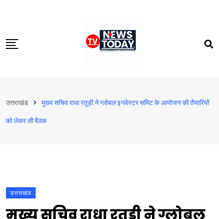
Skip
to
content
होम
उत्तराखंड
मुख्य सचिव राधा रतूड़ी ने ग्लोबल इनवेस्टर समिट के आयोजन की तैयारियों
दिल्‍ली-एनसीआर
को लेकर ली बैठक
उत्तराखंड
देश
खेत-खलिहान
टेक्नोलॉजी
उत्तराखंड
बिजनेस
मुख्य सचिव राधा रतूड़ी ने ग्लोबल
विदेश