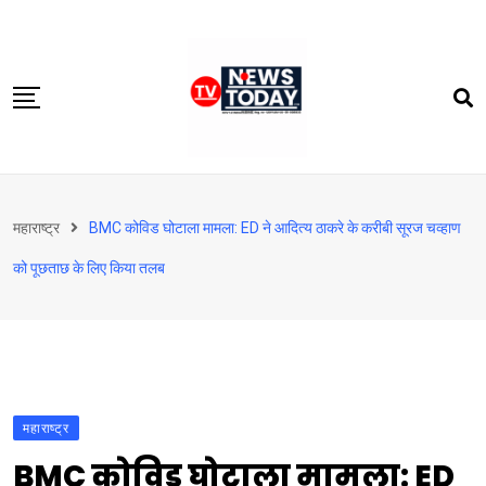
Skip
to
content
होम
महाराष्ट्र
BMC कोविड घोटाला मामला: ED ने आदित्य ठाकरे के करीबी सूरज चव्हाण
दिल्‍ली-एनसीआर
को पूछताछ के लिए किया तलब
उत्तराखंड
देश
खेत-खलिहान
टेक्नोलॉजी
महाराष्ट्र
बिजनेस
BMC कोविड घोटाला मामला: ED
विदेश