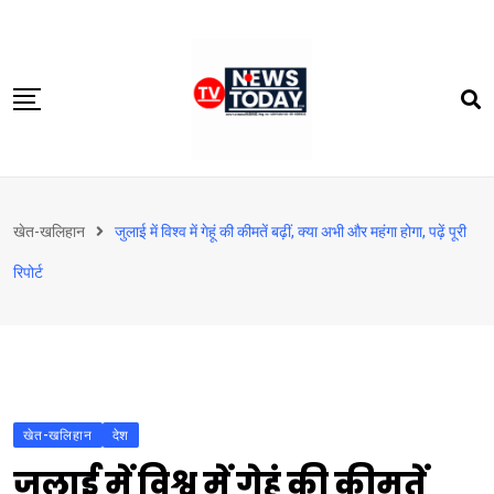
Skip
to
content
होम
खेत-खलिहान
जुलाई में विश्व में गेहूं की कीमतें बढ़ीं, क्‍या अभी और महंगा होगा, पढ़ें पूरी
दिल्‍ली-एनसीआर
रिपोर्ट
उत्तराखंड
देश
खेत-खलिहान
टेक्नोलॉजी
खेत-खलिहान
बिजनेस
देश
जुलाई में विश्व में गेहूं की कीमतें
विदेश