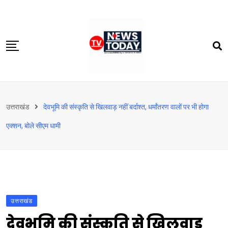
Skip
to
content
होम
उत्तराखंड
देवभूमि की संस्कृति से खिलवाड़ नहीं बर्दाश्त, धर्मांतरण वालों पर भी होगा
दिल्‍ली-एनसीआर
एक्शन, बोले सीएम धामी
उत्तराखंड
देश
खेत-खलिहान
टेक्नोलॉजी
उत्तराखंड
बिजनेस
देवभूमि की संस्कृति से खिलवाड़
विदेश