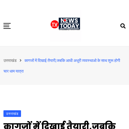
Skip
to
content
होम
उत्तराखंड
कागजों में दिखाई तैयारी,जबकि आधी अधूरी व्यवस्थाओ के साथ शुरू होगी
दिल्‍ली-एनसीआर
चार धाम यात्रा
उत्तराखंड
देश
खेत-खलिहान
टेक्नोलॉजी
उत्तराखंड
बिजनेस
कागजों में दिखाई तैयारी,जबकि
विदेश