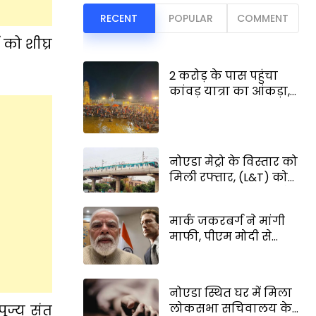
RECENT
POPULAR
COMMENT
 को शीघ्र
2 करोड़ के पास पहुंचा
कांवड़ यात्रा का आंकड़ा,
जीवनदायिनी साबित हो
रही वाटर एम्बुलेंस
नोएडा मेट्रो के विस्तार को
मिली रफ्तार, (L&T) को
मिला 2,970 करोड़ रुपये
का निर्माण कार्य;
मार्क जकरबर्ग ने मांगी
दिल्ली-ग्रेटर नोएडा की
माफी, पीएम मोदी से
कनेक्टिविटी होगी और
संबंधित वीडियो में हुई थी
बेहतर
गड़बड़ी, डीपफेक कंटेंट से
जुड़ा मामला
नोएडा स्थित घर में मिला
लोकसभा सचिवालय के
ूज्य संत