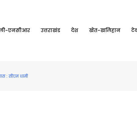
्‍ली-एनसीआर
उत्तराखंड
देश
खेत-खलिहान
टे
रयास : सीएम धामी