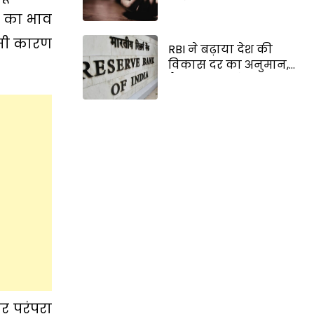
निदेशक का शव, मचा
वा का भाव
हड़कंप
इसी कारण
RBI ने बढ़ाया देश की
विकास दर का अनुमान,
वैश्विक संकट के बीच
FY27 में 6.7% रहेगी भारत
की जीडीपी ग्रोथ
और परंपरा